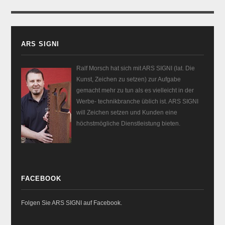
ARS SIGNI
Ralf Morsch hat sich mit ARS SIGNI (lat. Die
Kunst, Zeichen zu setzen) zur Aufgabe
gemacht mehr zu tun als es vielleicht in der
Werbe- technikbranche üblich ist. ARS SIGNI
will Zeichen setzen und Kunden eine
höchstmögliche Dienstleistung bieten.
FACEBOOK
Folgen Sie ARS SIGNI auf Facebook.