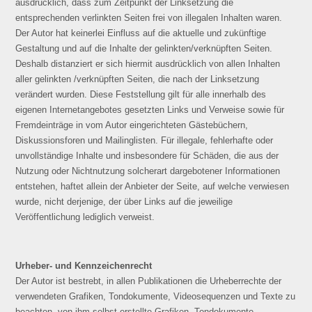
ausdrücklich, dass zum Zeitpunkt der Linksetzung die
entsprechenden verlinkten Seiten frei von illegalen Inhalten waren.
Der Autor hat keinerlei Einfluss auf die aktuelle und zukünftige
Gestaltung und auf die Inhalte der gelinkten/verknüpften Seiten.
Deshalb distanziert er sich hiermit ausdrücklich von allen Inhalten
aller gelinkten /verknüpften Seiten, die nach der Linksetzung
verändert wurden. Diese Feststellung gilt für alle innerhalb des
eigenen Internetangebotes gesetzten Links und Verweise sowie für
Fremdeinträge in vom Autor eingerichteten Gästebüchern,
Diskussionsforen und Mailinglisten. Für illegale, fehlerhafte oder
unvollständige Inhalte und insbesondere für Schäden, die aus der
Nutzung oder Nichtnutzung solcherart dargebotener Informationen
entstehen, haftet allein der Anbieter der Seite, auf welche verwiesen
wurde, nicht derjenige, der über Links auf die jeweilige
Veröffentlichung lediglich verweist.
Urheber- und Kennzeichenrecht
Der Autor ist bestrebt, in allen Publikationen die Urheberrechte der
verwendeten Grafiken, Tondokumente, Videosequenzen und Texte zu
beachten, von ihm selbst erstellte Grafiken, Tondokumente,