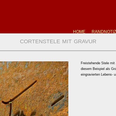
HOME
RANDNOTI
CORTENSTELE MIT GRAVUR
Freistehende Stele mit
diesem Beispiel als Gra
eingravierten Lebens- 