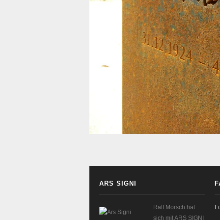
ARS SIGNI
F
Ralf Morsch hat
F
sich mit ARS SIGNI