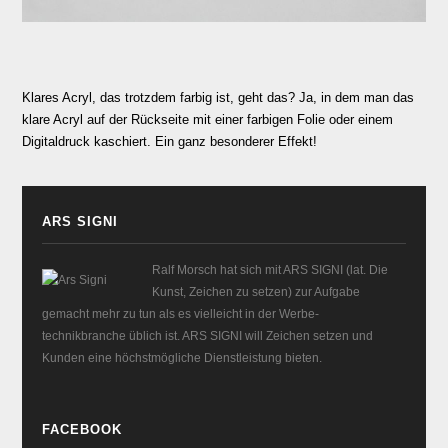
Klares Acryl, das trotzdem farbig ist, geht das? Ja, in dem man das
klare Acryl auf der Rückseite mit einer farbigen Folie oder einem
Digitaldruck kaschiert. Ein ganz besonderer Effekt!
ARS SIGNI
Ralf Morsch hat sich mit ARS SIGNI (lat. Die
Kunst, Zeichen zu setzen) zur Aufgabe
gemacht mehr zu tun als es vielleicht in der Werbe-
technikbranche üblich ist. ARS SIGNI will Zeichen setzen und
Kunden eine höchstmögliche Dienstleistung bieten.
FACEBOOK