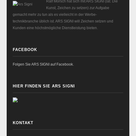
Ralf Morsch hat sich mit ARS SIGNI (lat. Die
Kunst, Zeichen zu setzen) zur Aufgabe
gemacht mehr zu tun als es vielleicht in der Werbe-
technikbranche üblich ist. ARS SIGNI will Zeichen setzen und
Kunden eine höchstmögliche Dienstleistung bieten.
FACEBOOK
Folgen Sie ARS SIGNI auf Facebook.
HIER FINDEN SIE ARS SIGNI
KONTAKT