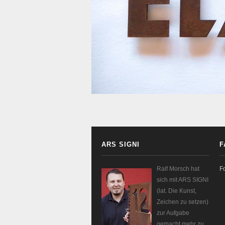
ARS SIGNI
F
Ralf Morsch hat
F
sich mit ARS SIGNI
(lat. Die Kunst,
Zeichen zu setzen)
zur Aufgabe
gemacht mehr zu