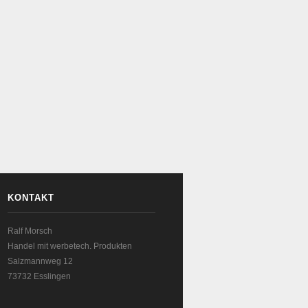
KONTAKT
Ralf Morsch
Handel mit werbetech. Produkten
Salzmannweg 12
73732 Esslingen