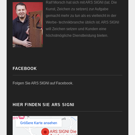
Ralf Morsch hat sich mit ARS SIGNI (lat. Die
Kunst, Zeichen zu setzen) zur Aufgabe
gemacht mehr zu tun als es vielleicht in der
Werbe- technikbranche üblich ist. ARS SIGNI
will Zeichen setzen und Kunden eine
höchstmögliche Dienstleistung bieten.
FACEBOOK
Folgen Sie ARS SIGNI auf Facebook.
HIER FINDEN SIE ARS SIGNI