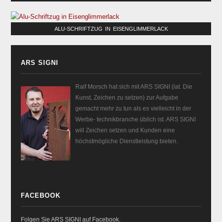
ALU-SCHRIFTZUG IN EISENGLIMMERLACK
ARS SIGNI
Ralf Morsch hat sich mit ARS SIGNI (lat. Die
Kunst, Zeichen zu setzen) zur Aufgabe
gemacht mehr zu tun als es vielleicht in der
Werbe- technikbranche üblich ist. ARS SIGNI
will Zeichen setzen und Kunden eine
höchstmögliche Dienstleistung bieten.
FACEBOOK
Folgen Sie ARS SIGNI auf Facebook.