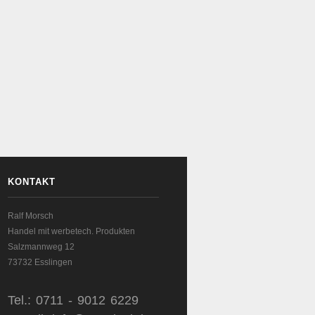
KONTAKT
Ralf Morsch
Handel mit werbetech. Produkten
Salzmannweg 12
73732 Esslingen
Tel.: 0711 - 9012 6229