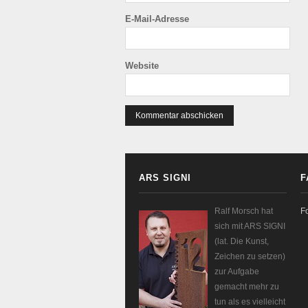
E-Mail-Adresse
Website
ARS SIGNI
F
Ralf Morsch hat
F
sich mit ARS SIGNI
(lat. Die Kunst,
Zeichen zu setzen)
zur Aufgabe
gemacht mehr zu
tun als es vielleicht