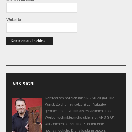
Website
ARS SIGNI
Ralf Morsch hat sich mit ARS SIGNI (lat. Die
Kunst, Zeichen zu setzen) zur Aufgabe
gemacht mehr zu tun als es vielleicht in der
Werbe- technikbranche üblich ist. ARS SIGNI
will Zeichen setzen und Kunden eine
höchstmögliche Dienstleistung bieten.