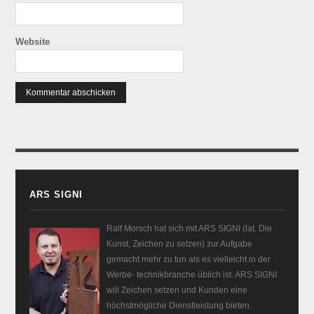
Website
ARS SIGNI
Ralf Morsch hat sich mit ARS SIGNI (lat. Die
Kunst, Zeichen zu setzen) zur Aufgabe
gemacht mehr zu tun als es vielleicht in der
Werbe- technikbranche üblich ist. ARS SIGNI
will Zeichen setzen und Kunden eine
höchstmögliche Dienstleistung bieten.