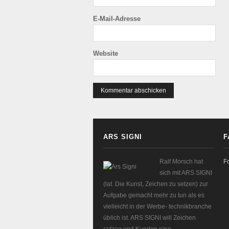
E-Mail-Adresse
Website
ARS SIGNI
F
Ralf Morsch hat
F
sich mit ARS SIGNI
(lat. Die Kunst, Zeichen zu setzen) zur
Aufgabe gemacht mehr zu tun als es
vielleicht in der Werbe- technikbranche
üblich ist. ARS SIGNI will Zeichen