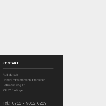
KONTAKT
Ralf Morsch
Handel mit werbetech. Produkten
Salzmannweg 12
73732 Esslingen
Tel.: 0711 - 9012 6229