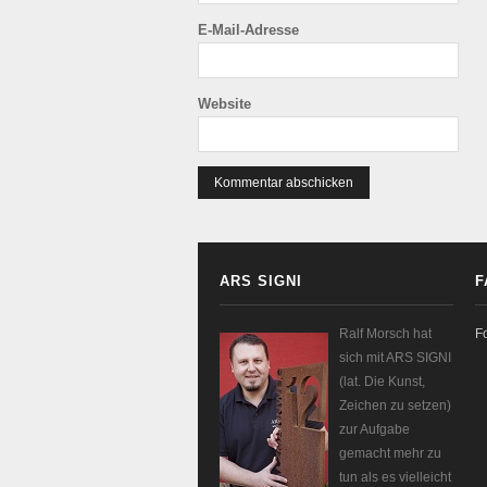
E-Mail-Adresse
Website
ARS SIGNI
F
Ralf Morsch hat
F
sich mit ARS SIGNI
(lat. Die Kunst,
Zeichen zu setzen)
zur Aufgabe
gemacht mehr zu
tun als es vielleicht