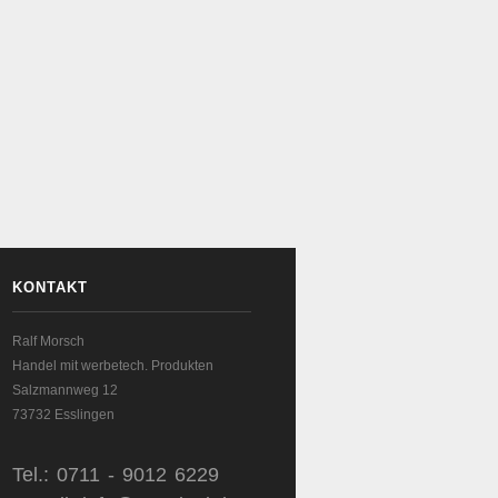
KONTAKT
Ralf Morsch
Handel mit werbetech. Produkten
Salzmannweg 12
73732 Esslingen
Tel.: 0711 - 9012 6229