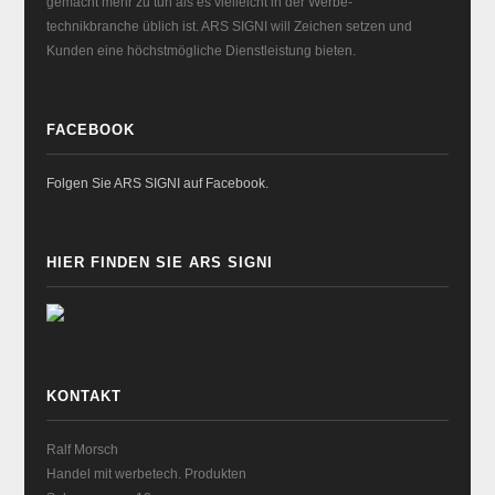
gemacht mehr zu tun als es vielleicht in der Werbe-
technikbranche üblich ist. ARS SIGNI will Zeichen setzen und
Kunden eine höchstmögliche Dienstleistung bieten.
FACEBOOK
Folgen Sie ARS SIGNI auf Facebook.
HIER FINDEN SIE ARS SIGNI
KONTAKT
Ralf Morsch
Handel mit werbetech. Produkten