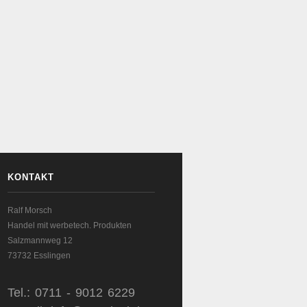
KONTAKT
Ralf Morsch
Handel mit werbetech. Produkten
Salzmannweg 12
73732 Esslingen
Tel.: 0711 - 9012 6229