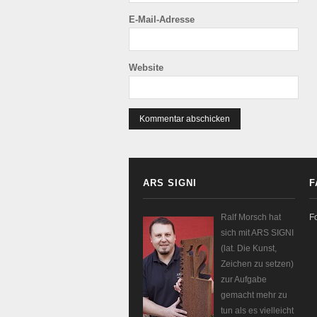
E-Mail-Adresse
Website
ARS SIGNI
F
Ralf Morsch hat
F
sich mit ARS SIGNI
(lat. Die Kunst,
Zeichen zu setzen)
zur Aufgabe
gemacht mehr zu
tun als es vielleicht